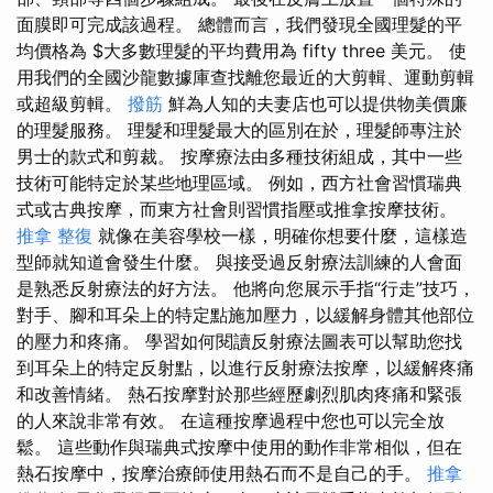
面膜即可完成該過程。 總體而言，我們發現全國理髮的平
均價格為 $大多數理髮的平均費用為 fifty three 美元。 使
用我們的全國沙龍數據庫查找離您最近的大剪輯、運動剪輯
或超級剪輯。
撥筋
鮮為人知的夫妻店也可以提供物美價廉
的理髮服務。 理髮和理髮最大的區別在於，理髮師專注於
男士的款式和剪裁。 按摩療法由多種技術組成，其中一些
技術可能特定於某些地理區域。 例如，西方社會習慣瑞典
式或古典按摩，而東方社會則習慣指壓或推拿按摩技術。
推拿 整復
就像在美容學校一樣，明確你想要什麼，這樣造
型師就知道會發生什麼。 與接受過反射療法訓練的人會面
是熟悉反射療法的好方法。 他將向您展示手指“行走”技巧，
對手、腳和耳朵上的特定點施加壓力，以緩解身體其他部位
的壓力和疼痛。 學習如何閱讀反射療法圖表可以幫助您找
到耳朵上的特定反射點，以進行反射療法按摩，以緩解疼痛
和改善情緒。 熱石按摩對於那些經歷劇烈肌肉疼痛和緊張
的人來說非常有效。 在這種按摩過程中您也可以完全放
鬆。 這些動作與瑞典式按摩中使用的動作非常相似，但在
熱石按摩中，按摩治療師使用熱石而不是自己的手。
推拿