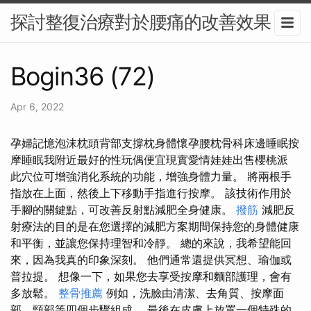
探討整復治療對於腰痛的改善效果
Bogin36 (72)
Apr 6, 2022
孕婦記憶泡沫枕頭背部支撐枕身體懷孕腰枕骨科床邊睡眠按
摩睡眠我附近最好的性玩偶便宜現實愛情娃娃出售櫻桃派
此穴位可增強消化系統的功能，增強身體力量。 將兩根手
指放在上面，然後上下移動手指進行按摩。 該技術作用於
手腳的關鍵點，可改善反射點減肥全身健康。
撥筋
減肥反
射療法的目的是在您選擇的減肥方案期間保持您的身體健康
和平衡，並讓您保持理智和冷靜。 總的來說，我希望能回
來，因為我真的印象深刻。 他們通常還提供冥想、瑜伽或
普拉提。 想像一下，如果您去享受按摩和麵部護理，會有
多放鬆。
整骨推薦
例如，洗臉由清潔、去角質、按摩面
部、頸部等四個步驟組成。 最後在皮膚上放置一個特殊的